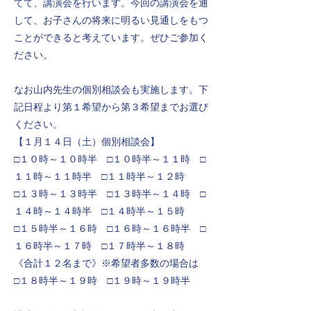
てて、講演会を行います。今回の講演会を通
して、お子さんの将来に明るい見通しをもつ
ことができると考えています。ぜひご参加く
ださい。
なお山内先生の個別相談会も実施します。下
記日程より第１希望から第３希望までお選び
ください。
【１月１４日（土）個別相談会】
□１０時～１０時半 □１０時半～１１時 □
１１時～１１時半 □１１時半～１２時
□１３時～１３時半 □１３時半～１４時 □
１４時～１４時半 □１４時半～１５時
□１５時半～１６時 □１６時～１６時半 □
１６時半～１７時 □１７時半～１８時
《合計１２名まで》※希望者多数の場合は
□１８時半～１９時 □１９時～１９時半