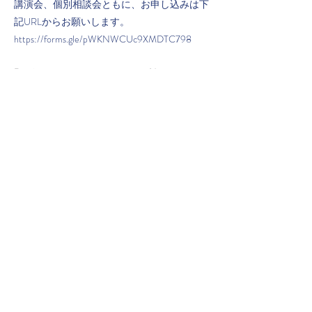
講演会、個別相談会ともに、お申し込みは下
記URLからお願いします。
https://forms.gle/pWKNWCUc9XMDTC798
Previous
Next
​児童発達支援・放課後等デイサービス
KODACHI
​〒215−0011 川崎市麻生区百合ヶ丘
1-16-14
contact@thinking-tree.co
TEL:
044-299-7568
運営：一般社団法人Thinking Tree
​利用者アンケート及び自己評価_児童発達
支援（2022年度）