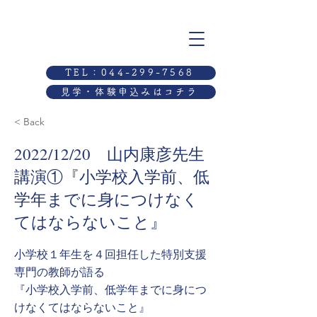
TEL：044-299-7568
見学・体験申込みはコチラ
< Back
2022/12/20 山内康彦先生
講演①『小学校入学前、低
学年までに身につけなく
てはならないこと』
小学校１年生を４回担任した特別支援
専門の教師が語る
『小学校入学前、低学年までに身につ
けなくてはならないこと』