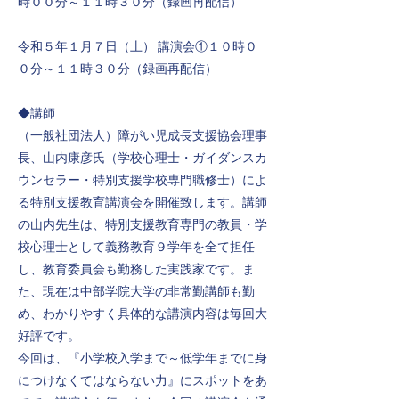
時００分～１１時３０分（録画再配信）
令和５年１月７日（土） 講演会①１０時０
０分～１１時３０分（録画再配信）
◆講師
（一般社団法人）障がい児成長支援協会理事
長、山内康彦氏（学校心理士・ガイダンスカ
ウンセラー・特別支援学校専門職修士）によ
る特別支援教育講演会を開催致します。講師
の山内先生は、特別支援教育専門の教員・学
校心理士として義務教育９学年を全て担任
し、教育委員会も勤務した実践家です。ま
た、現在は中部学院大学の非常勤講師も勤
め、わかりやすく具体的な講演内容は毎回大
好評です。
今回は、『小学校入学まで～低学年までに身
につけなくてはならない力』にスポットをあ