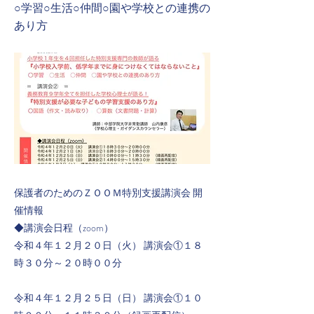
○学習○生活○仲間○園や学校との連携の
あり方
保護者のためのＺＯＯＭ特別支援講演会 開
催情報
◆講演会日程（zoom）
令和４年１２月２０日（火） 講演会①１８
時３０分～２０時００分
令和４年１２月２５日（日） 講演会①１０