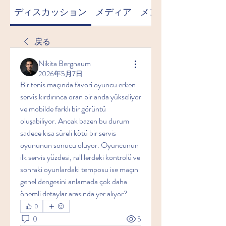
ディスカッション
メディア
メンバー
戻る
Nikita Bergnaum
2026年5月7日
Bir tenis maçında favori oyuncu erken 
servis kırdırınca oran bir anda yükseliyor 
ve mobilde farklı bir görüntü 
oluşabiliyor. Ancak bazen bu durum 
sadece kısa süreli kötü bir servis 
oyununun sonucu oluyor. Oyuncunun 
ilk servis yüzdesi, rallilerdeki kontrolü ve 
sonraki oyunlardaki temposu ise maçın 
genel dengesini anlamada çok daha 
önemli detaylar arasında yer alıyor?
0
0
5