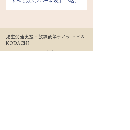
すべてのメンバーを表示（6名）
​児童発達支援・放課後等デイサービス
KODACHI
​〒215−0011 川崎市麻生区百合ヶ丘
1-16-14
contact@thinking-tree.co
TEL:
044-299-7568
運営：一般社団法人Thinking Tree
​利用者アンケート及び自己評価_児童発達
支援（2022年度）
​利用者アンケート及び自己評価_放課後等
デイサービス（2023年度）
​利用者アンケート及び自己評価_児童発達