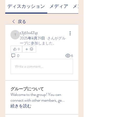
ディスカッション
メディア
メンバー
戻る
t3j61n47qt
t3j61n47qt
2025年8月29日
·
さんがグル
ープに参加しました。
0
0
6
Write a comment...
グループについて
Welcome to the group! You can
connect with other members, ge
...
続きを読む